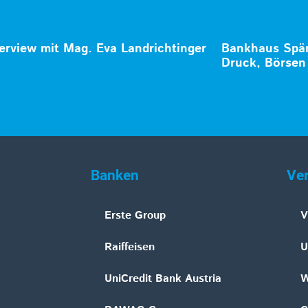
terview mit Mag. Eva Landrichtinger
Bankhaus Spän
Druck, Börsen 
Banken
Ve
Erste Group
V
Raiffeisen
U
UniCredit Bank Austria
W