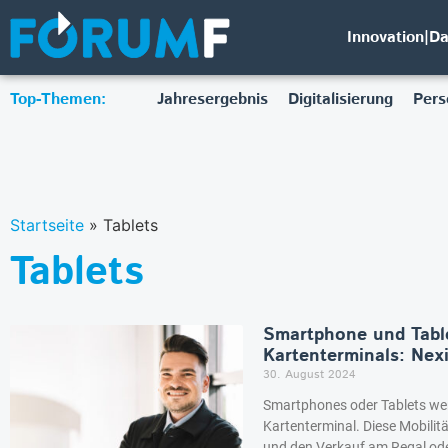
Innovation|D
Top-Themen:
Jahresergebnis
Digitalisierung
Pers
Startseite
»
Tablets
Tablets
Smartphone und Tabl
Kartenterminals: Nexi 
30. August 2024
Smartphones oder Tablets wer
Kartenterminal. Diese Mobilitä
und den Verkauf am Regal oder