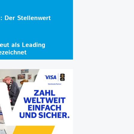
e: Der Stellenwert
ut als Leading
ezeichnet