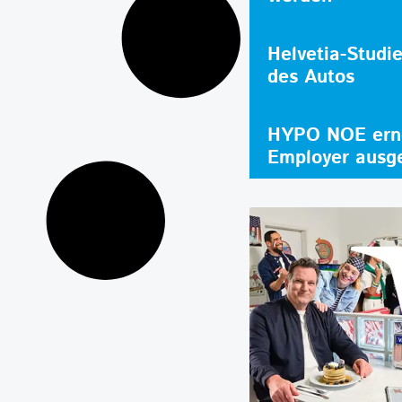
Helvetia-Studi
des Autos
HYPO NOE erne
Employer ausg