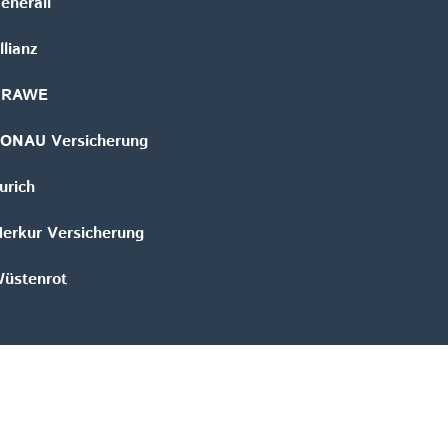
enerali
llianz
GRAWE
ONAU Versicherung
urich
erkur Versicherung
üstenrot