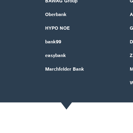
BAWAG Group
G
Oberbank
A
HYPO NOE
bank99
D
easybank
Z
Marchfelder Bank
M
W