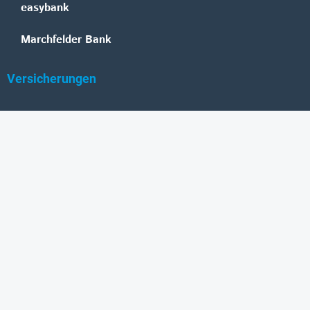
easybank
Marchfelder Bank
Versicherungen
Vienna Insurance Group
UNIQA
Wiener Städtische
Generali
Allianz
GRAWE
DONAU Versicherung