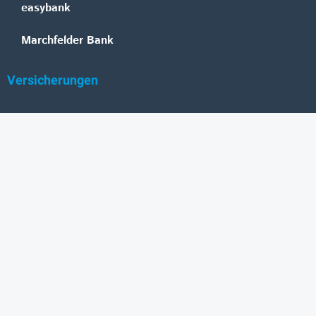
easybank
Marchfelder Bank
Versicherungen
Vienna Insurance Group
UNIQA
Wiener Städtische
Generali
Allianz
GRAWE
DONAU Versicherung