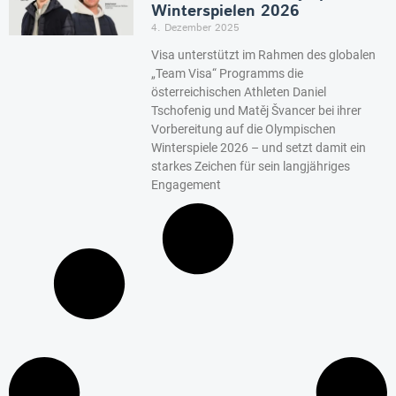
Winterspielen 2026
4. Dezember 2025
Visa unterstützt im Rahmen des globalen
„Team Visa“ Programms die
österreichischen Athleten Daniel
Tschofenig und Matěj Švancer bei ihrer
Vorbereitung auf die Olympischen
Winterspiele 2026 – und setzt damit ein
starkes Zeichen für sein langjähriges
Engagement