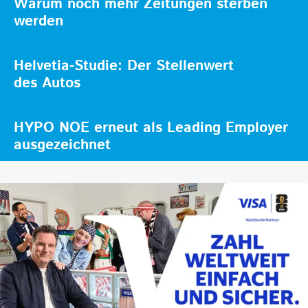
Warum noch mehr Zeitungen sterben
werden
Helvetia-Studie: Der Stellenwert
des Autos
HYPO NOE erneut als Leading Employer
ausgezeichnet