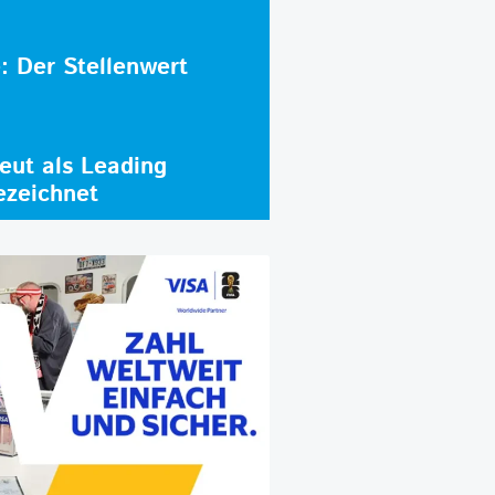
e: Der Stellenwert
ut als Leading
ezeichnet