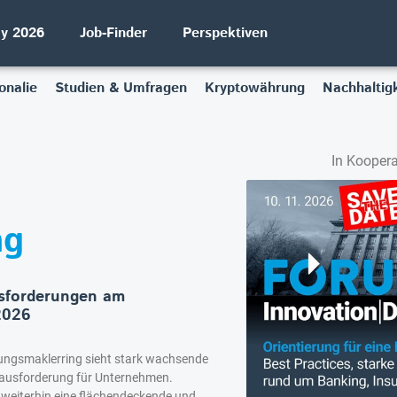
ay 2026
Job-Finder
Perspektiven
onalie
Studien & Umfragen
Kryptowährung
Nachhaltigk
In Koopera
ng
sforderungen am
2026
rungsmaklerring sieht stark wachsende
erausforderung für Unternehmen.
ch weiterhin eine flächendeckende und