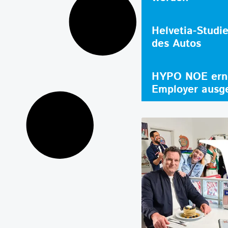
Helvetia-Studi
des Autos
HYPO NOE erne
Employer ausg