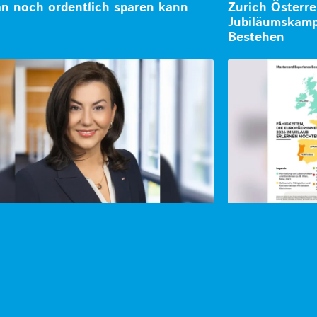
 noch ordentlich sparen kann
Zurich Österre
Jubiläumskamp
Bestehen