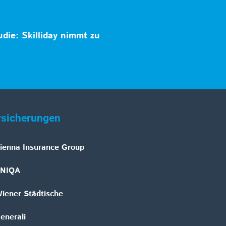
die: Skilliday nimmt zu
rsicherungen
ienna Insurance Group
NIQA
iener Städtische
enerali