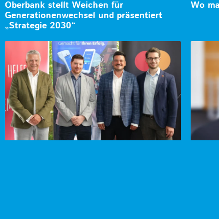
Oberbank stellt Weichen für
Wo man
Generationenwechsel und präsentiert
„Strategie 2030“