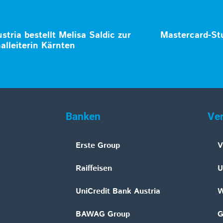
stria bestellt Melisa Saldic zur
Mastercard-Stu
alleiterin Kärnten
Banken
Ve
Erste Group
V
Raiffeisen
U
UniCredit Bank Austria
W
BAWAG Group
G