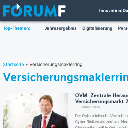
Innovation|D
Top-Themen:
Jahresergebnis
Digitalisierung
Pers
Startseite
»
Versicherungsmaklerring
Versicherungsmaklerri
ÖVM: Zentrale Herau
Versicherungsmarkt 
15. Januar 2026
Der Österreichische Versiche
Cyber-Risiken als zentrale H
Gleichzeitig fehlt in Österrei