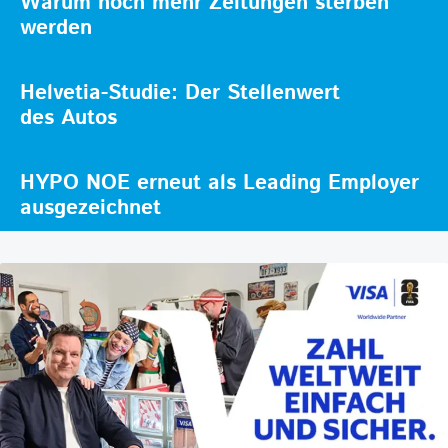
Warum noch mehr Zeitungen sterben
werden
Helvetia-Studie: Der Stellenwert
des Autos
HYPO NOE erneut als Leading Employer
ausgezeichnet