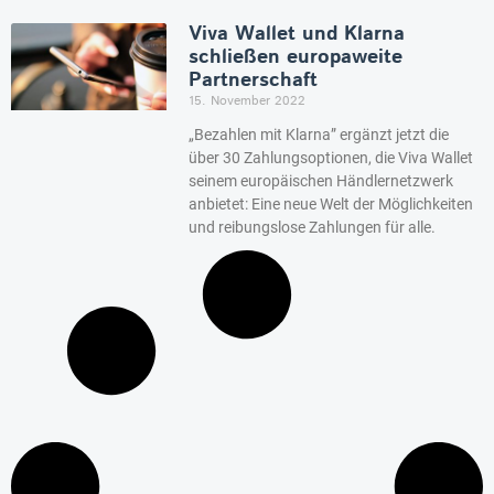
Viva Wallet und Klarna
schließen europaweite
Partnerschaft
15. November 2022
„Bezahlen mit Klarna” ergänzt jetzt die
über 30 Zahlungsoptionen, die Viva Wallet
seinem europäischen Händlernetzwerk
anbietet: Eine neue Welt der Möglichkeiten
und reibungslose Zahlungen für alle.