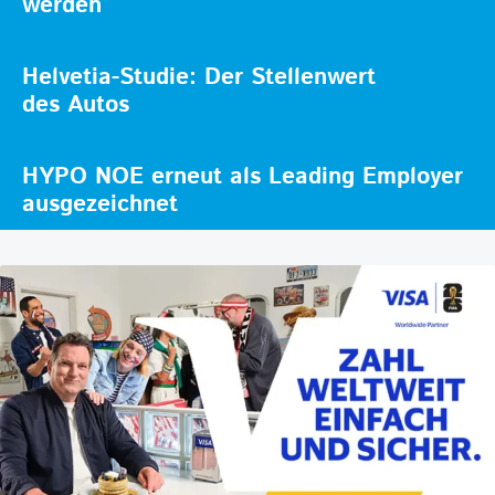
werden
Helvetia-Studie: Der Stellenwert
des Autos
HYPO NOE erneut als Leading Employer
ausgezeichnet