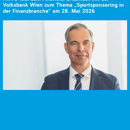
Volksbank Wien zum Thema „Sportsponsoring in
der Finanzbranche“ am 28. Mai 2026