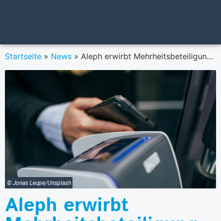
Startseite
»
News
»
Aleph erwirbt Mehrheitsbeteiligung an Localpayment
© Jonas Leupe/Unsplash
Aleph erwirbt