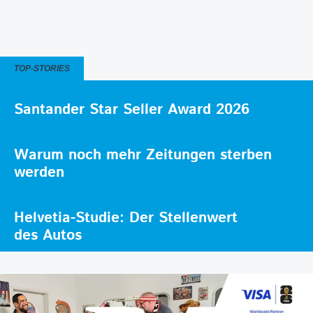
TOP-STORIES
Santander Star Seller Award 2026
Warum noch mehr Zeitungen sterben
werden
Helvetia-Studie: Der Stellenwert
des Autos