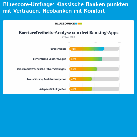
Bluescore-Umfrage: Klassische Banken punkten
mit Vertrauen, Neobanken mit Komfort