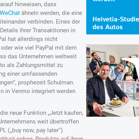
arauf hinweisen, dass
WeChat
ähneln werden, die eine
Helvetia-Studi
iteinander verbinden. Eines der
des Autos
 Details ihrer Transaktionen in
l hat allerdings nicht
n oder wie viel PayPal mit dem
dass das Unternehmen weltweit
to als Zahlungsmittel zu
fang einer umfassenden
ngen“, prophezeit Schulman.
n in Venmo integriert werden
die neue Funktion „Jetzt kaufen,
 Unternehmens weit übertroffen
PL („buy now, pay later”)
chkeit geben, Produkte auf ihren