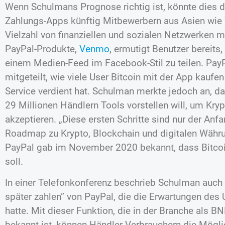
Wenn Schulmans Prognose richtig ist, könnte dies d
Zahlungs-Apps künftig Mitbewerbern aus Asien wie
Vielzahl von finanziellen und sozialen Netzwerken m
PayPal-Produkte,
Venmo
, ermutigt Benutzer bereits,
einem Medien-Feed im Facebook-Stil zu teilen. PayPa
mitgeteilt, wie viele User Bitcoin mit der App kaufe
Service verdient hat. Schulman merkte jedoch an, 
29 Millionen Händlern Tools vorstellen will, um Kryp
akzeptieren. „Diese ersten Schritte sind nur der An
Roadmap zu Krypto, Blockchain und digitalen Währu
PayPal gab im November 2020 bekannt, dass Bitcoi
soll.
In einer Telefonkonferenz beschrieb Schulman auch 
später zahlen” von PayPal, die die Erwartungen des
hatte. Mit dieser Funktion, die in der Branche als BN
bekannt ist, können Händler Verbrauchern die Mögli