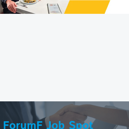
ForumF Job Spot