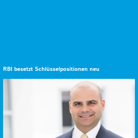
RBI besetzt Schlüsselpositionen neu