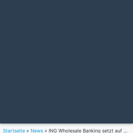
Startseite
»
News
»
ING Wholesale Banking setzt auf Brandenstein Communications