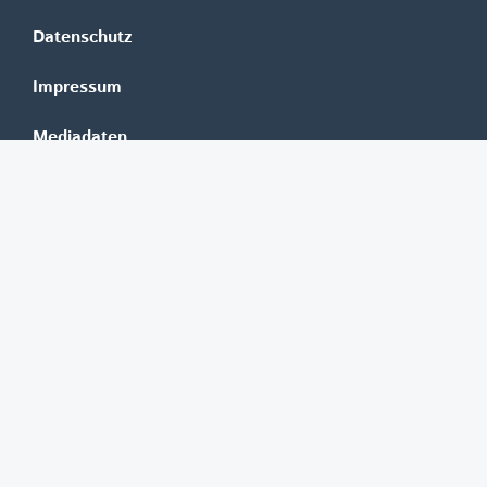
Datenschutz
Impressum
Mediadaten
Banken
Erste Group
Raiffeisen
UniCredit Bank Austria
BAWAG Group
Oberbank