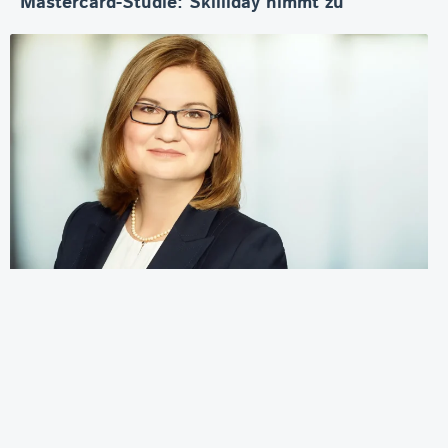
Mastercard-Studie: Skilliday nimmt zu