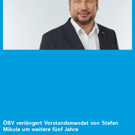
ÖBV verlängert Vorstandsmandat von Stefan
Mikula um weitere fünf Jahre