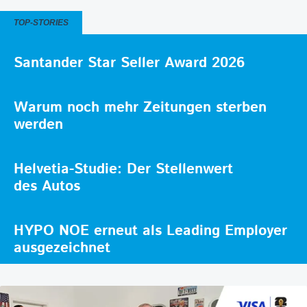
TOP-STORIES
Santander Star Seller Award 2026
Warum noch mehr Zeitungen sterben
werden
Helvetia-Studie: Der Stellenwert
des Autos
HYPO NOE erneut als Leading Employer
ausgezeichnet