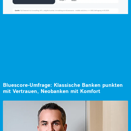
Bluescore-Umfrage: Klassische Banken punkten
mit Vertrauen, Neobanken mit Komfort