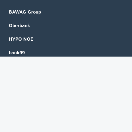
BAWAG Group
Oberbank
HYPO NOE
bank99
easybank
Marchfelder Bank
Versicherungen
Vienna Insurance Group
UNIQA