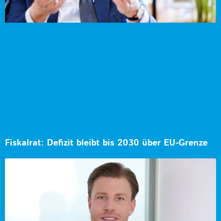
Fiskalrat: Defizit bleibt bis 2030 über EU-Grenze