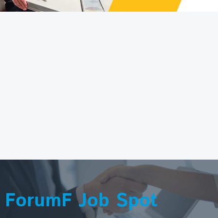
ForumF Job Spot