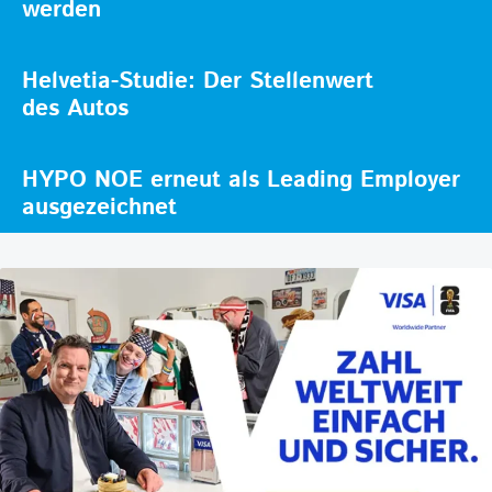
werden
Helvetia-Studie: Der Stellenwert
des Autos
HYPO NOE erneut als Leading Employer
ausgezeichnet