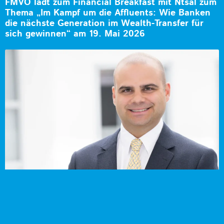
FMVÖ lädt zum Financial Breakfast mit Ntsal zum
Thema „Im Kampf um die Affluents: Wie Banken
die nächste Generation im Wealth-Transfer für
sich gewinnen“ am 19. Mai 2026