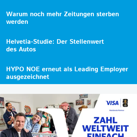
Warum noch mehr Zeitungen sterben
werden
Helvetia-Studie: Der Stellenwert
des Autos
HYPO NOE erneut als Leading Employer
ausgezeichnet