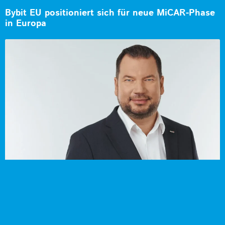
Bybit EU positioniert sich für neue MiCAR-Phase
in Europa