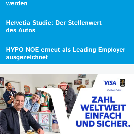
werden
Helvetia-Studie: Der Stellenwert
des Autos
HYPO NOE erneut als Leading Employer
ausgezeichnet