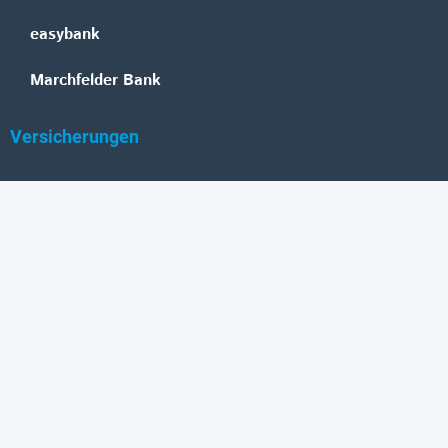
easybank
Marchfelder Bank
Versicherungen
Vienna Insurance Group
UNIQA
Wiener Städtische
Generali
Allianz
GRAWE