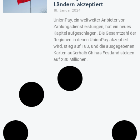
Ländern akzeptiert
18. Januar 2024
UnionPay, ein weltweiter Anbieter von
Zahlungsdienstleistungen, hat ein neues
Kapitel aufgeschlagen. Die Gesamtzahl der
Regionen in denen UnionPay akzeptiert
wird, stieg auf 183, und die ausgegebenen
Karten außerhalb Chinas Festland steigen
auf 230 Millionen.