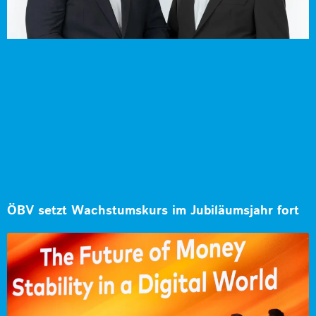
ÖBV setzt Wachstumskurs im Jubiläumsjahr fort