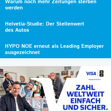
Warum noch mehr Zeitungen sterben
werden
Helvetia-Studie: Der Stellenwert
des Autos
HYPO NOE erneut als Leading Employer
ausgezeichnet