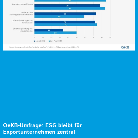
OeKB-Umfrage: ESG bleibt für
Exportunternehmen zentral