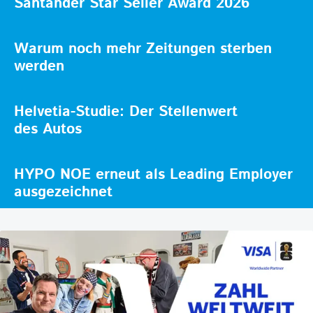
Santander Star Seller Award 2026
Warum noch mehr Zeitungen sterben
werden
Helvetia-Studie: Der Stellenwert
des Autos
HYPO NOE erneut als Leading Employer
ausgezeichnet