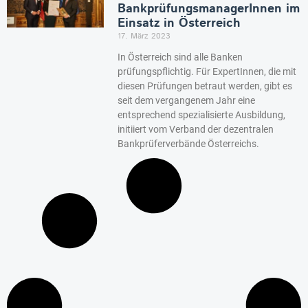
BankprüfungsmanagerInnen im
Einsatz in Österreich
17. März 2023
In Österreich sind alle Banken
prüfungspflichtig. Für ExpertInnen, die mit
diesen Prüfungen betraut werden, gibt es
seit dem vergangenem Jahr eine
entsprechend spezialisierte Ausbildung,
initiiert vom Verband der dezentralen
Bankprüferverbände Österreichs.