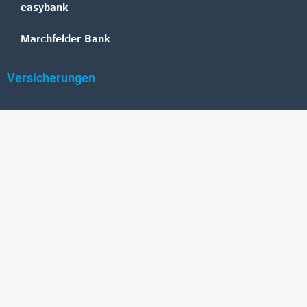
easybank
Marchfelder Bank
Versicherungen
Vienna Insurance Group
UNIQA
Wiener Städtische
Generali
Allianz
GRAWE
DONAU Versicherung