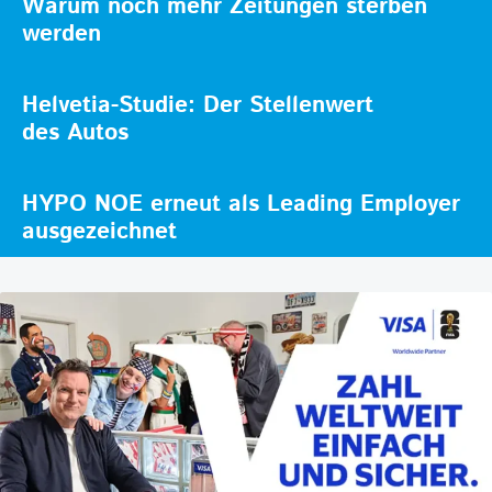
Warum noch mehr Zeitungen sterben
werden
Helvetia-Studie: Der Stellenwert
des Autos
HYPO NOE erneut als Leading Employer
ausgezeichnet