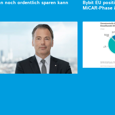
 noch ordentlich sparen kann
Bybit EU posit
MiCAR-Phase 