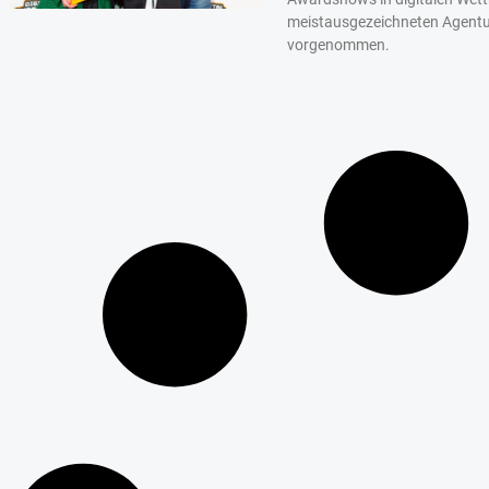
meistausgezeichneten Agentu
vorgenommen.