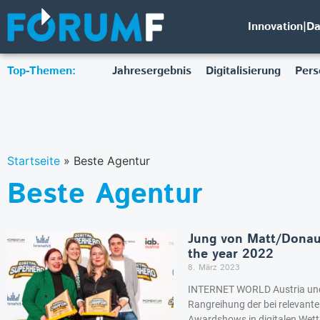
Innovation|D
Top-Themen:
Jahresergebnis
Digitalisierung
Pers
Startseite
»
Beste Agentur
Beste Agentur
Jung von Matt/Donau
the year 2022
8. März 2023
INTERNET WORLD Austria u
Rangreihung der bei relevante
Awardshows in digitalen Wett