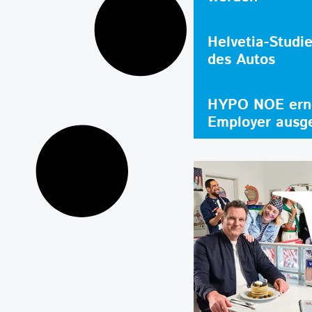
Helvetia-Studi
des Autos
HYPO NOE erne
Employer ausg