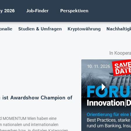
ay 2026
Job-Finder
Perspektiven
onalie
Studien & Umfragen
Kryptowährung
Nachhaltigk
In Koopera
 ist Awardshow Champion of
nd MOMENTUM Wien haben eine
n nationalen und internationalen
bewerben bzw. in digitalen Kategorien