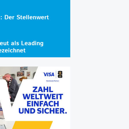
e: Der Stellenwert
ut als Leading
ezeichnet