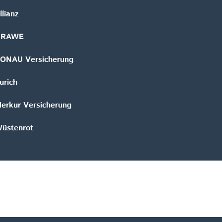
llianz
GRAWE
ONAU Versicherung
urich
erkur Versicherung
üstenrot