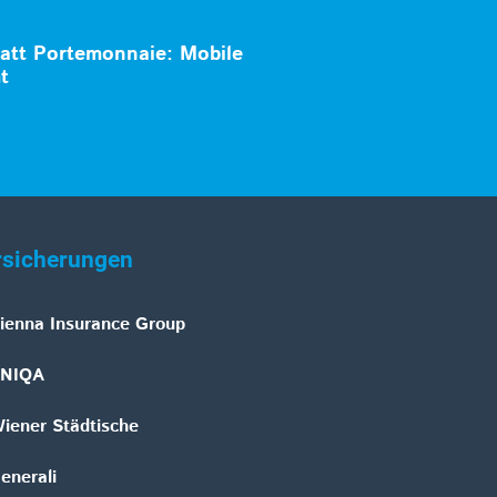
att Portemonnaie: Mobile
t
rsicherungen
ienna Insurance Group
NIQA
iener Städtische
enerali