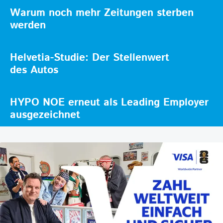
Warum noch mehr Zeitungen sterben
werden
Helvetia-Studie: Der Stellenwert
des Autos
HYPO NOE erneut als Leading Employer
ausgezeichnet