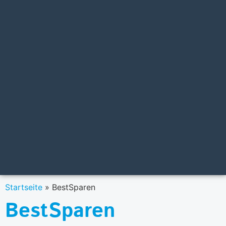
Startseite
»
BestSparen
BestSparen