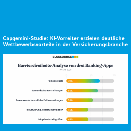
Capgemini-Studie: KI-Vorreiter erzielen deutliche
Wettbewerbsvorteile in der Versicherungsbranche