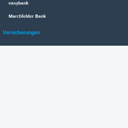
easybank
Marchfelder Bank
Versicherungen
Vienna Insurance Group
UNIQA
Wiener Städtische
Generali
Allianz
GRAWE
DONAU Versicherung