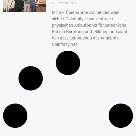
5. Februar 2026
Mit der Übernahme von bitcoin.wien
sichert Coinfinity einen zentralen
physischen Anlaufpunkt für persönliche
Bitcoin-Beratung und ‑Bildung und plant
den gezielten Ausbau des Angebots.
Coinfinity hat