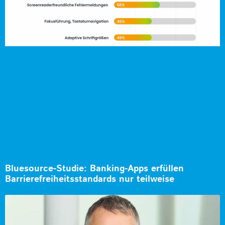
Bluesource-Studie: Banking-Apps erfüllen
Barrierefreiheitsstandards nur teilweise