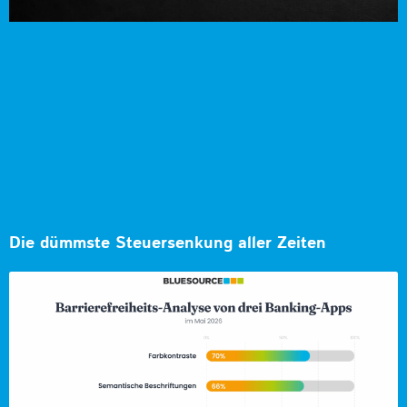
Die dümmste Steuersenkung aller Zeiten