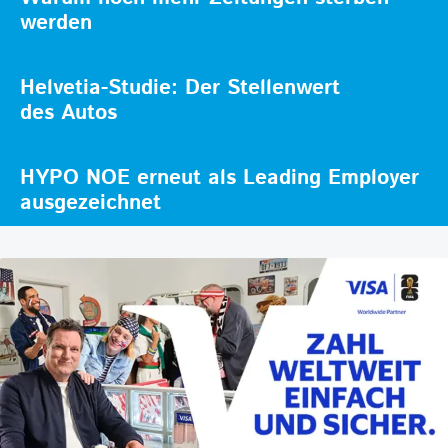
werden
Helvetia-Studie: Der Stellenwert
des Autos
HYPO NOE erneut als Leading Employer
ausgezeichnet