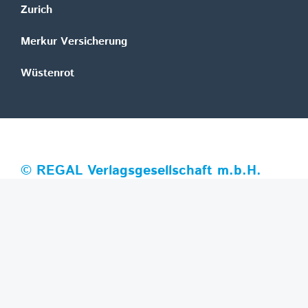
Zurich
Merkur Versicherung
Wüstenrot
©
REGAL Verlagsgesellschaft m.b.H.
Innovation|Day 2026