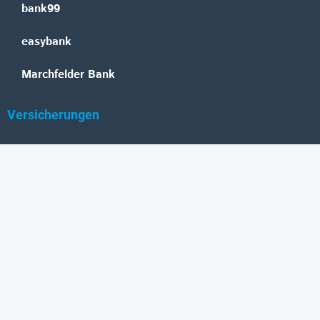
bank99
easybank
Marchfelder Bank
Versicherungen
Vienna Insurance Group
UNIQA
Wiener Städtische
Generali
Allianz
GRAWE