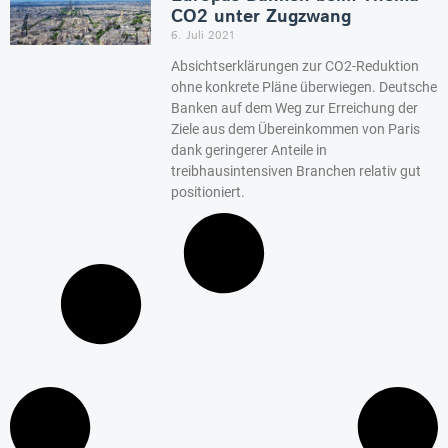
CO2 unter Zugzwang
6. Juli 2021
Absichtserklärungen zur CO2-Reduktion
ohne konkrete Pläne überwiegen. Deutsche
Banken auf dem Weg zur Erreichung der
Ziele aus dem Übereinkommen von Paris
dank geringerer Anteile in
treibhausintensiven Branchen relativ gut
positioniert.