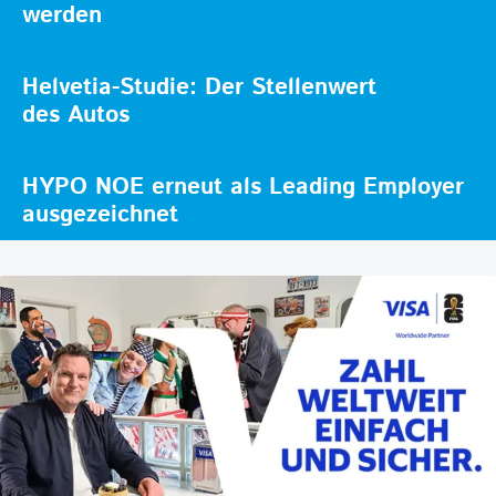
werden
Helvetia-Studie: Der Stellenwert
des Autos
HYPO NOE erneut als Leading Employer
ausgezeichnet