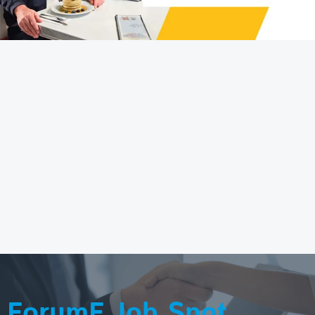
ForumF Job Spot