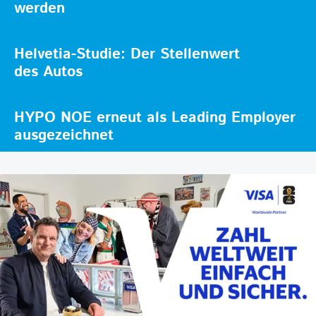
werden
Helvetia-Studie: Der Stellenwert
des Autos
HYPO NOE erneut als Leading Employer
ausgezeichnet