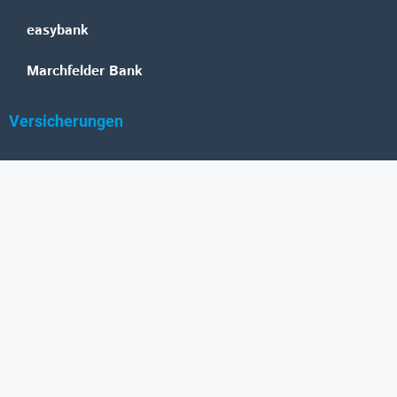
easybank
Marchfelder Bank
Versicherungen
Vienna Insurance Group
UNIQA
Wiener Städtische
Generali
Allianz
GRAWE