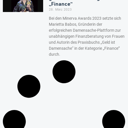
„Finance”
28. März 2023
Bei den Minerva Awards 2023 setzte sich
Marietta Babos, Gründerin der
erfolgreichen Damensache-Plattform zur
unabhängigen Finanzberatung von Frauen
und Autorin des Praxisbuchs „Geld ist
Damensache“ in der Kategorie „Finance”
durch.