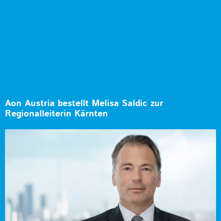
Aon Austria bestellt Melisa Saldic zur
Regionalleiterin Kärnten