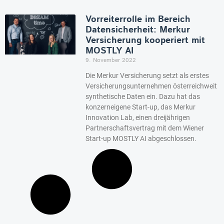
Vorreiterrolle im Bereich
Datensicherheit: Merkur
Versicherung kooperiert mit
MOSTLY AI
9. November 2022
Die Merkur Versicherung setzt als erstes
Versicherungsunternehmen österreichweit
synthetische Daten ein. Dazu hat das
konzerneigene Start-up, das Merkur
Innovation Lab, einen dreijährigen
Partnerschaftsvertrag mit dem Wiener
Start-up MOSTLY AI abgeschlossen.