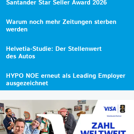
Santander Star Seller Award 2026
Warum noch mehr Zeitungen sterben
werden
Helvetia-Studie: Der Stellenwert
des Autos
HYPO NOE erneut als Leading Employer
ausgezeichnet