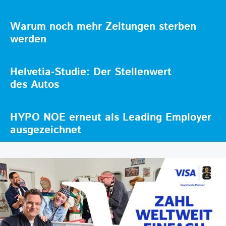
Warum noch mehr Zeitungen sterben
werden
Helvetia-Studie: Der Stellenwert
des Autos
HYPO NOE erneut als Leading Employer
ausgezeichnet