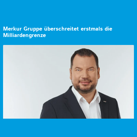
Merkur Gruppe überschreitet erstmals die
Milliardengrenze