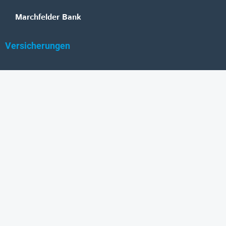
Marchfelder Bank
Versicherungen
Vienna Insurance Group
UNIQA
Wiener Städtische
Generali
Allianz
GRAWE
DONAU Versicherung