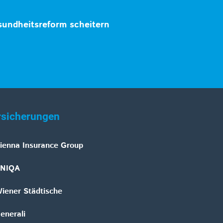
undheitsreform scheitern
rsicherungen
ienna Insurance Group
NIQA
iener Städtische
enerali