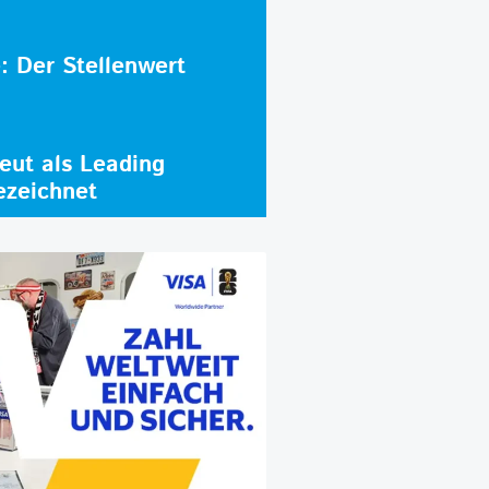
e: Der Stellenwert
ut als Leading
ezeichnet