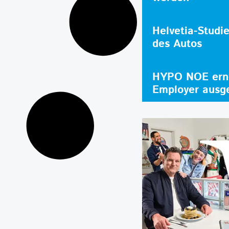
Helvetia-Studi
des Autos
HYPO NOE erne
Employer ausg