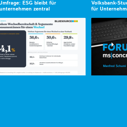
mfrage: ESG bleibt für
Volksbank-Stud
unternehmen zentral
für Unternehm