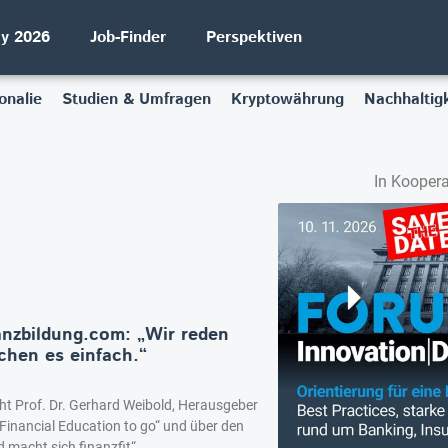
ay 2026
Job-Finder
Perspektiven
onalie
Studien & Umfragen
Kryptowährung
Nachhaltigk
In Koopera
anzbildung.com: „Wir reden
chen es einfach.“
ht Prof. Dr. Gerhard Weibold, Herausgeber
Financial Education to go“ und über den
d macht sich finanzfit“.