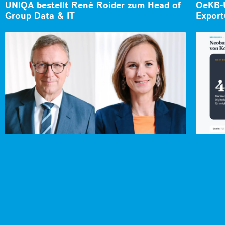
UNIQA bestellt René Roider zum Head of
OeKB-U
Group Data & IT
Export