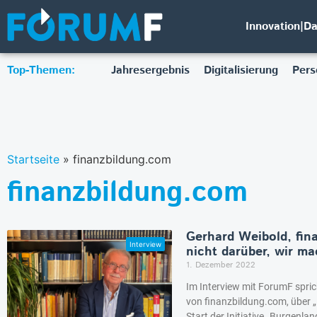
Innovation|D
Top-Themen:
Jahresergebnis
Digitalisierung
Pers
Startseite
»
finanzbildung.com
finanzbildung.com
Gerhard Weibold, fin
nicht darüber, wir ma
1. Dezember 2022
Im Interview mit ForumF spric
von finanzbildung.com, über „
Start der Initiative „Burgenlan