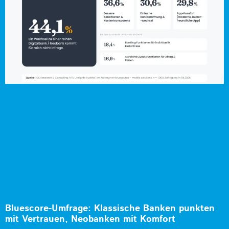
Bluescore-Umfrage: Klassische Banken punkten
mit Vertrauen, Neobanken mit Komfort