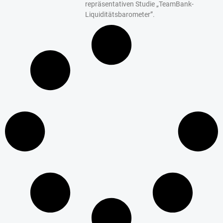
repräsentativen Studie „TeamBank-
Liquiditätsbarometer”.