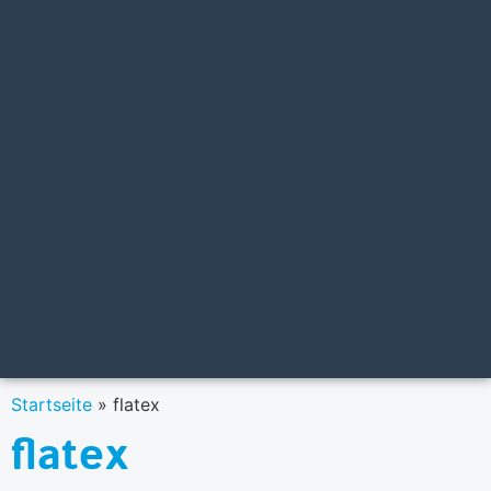
Startseite
»
flatex
flatex