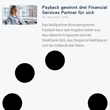
Payback gewinnt drei Financial
Services Partner für sich
30. November 2020
Das Multipartner-Bonusprogramm
Payback baut sein Angebot weiter aus.
Neu dabei im Programm sind die
Direktbank N26, das Zinsportal WeltSparen
und der Online Broker flatex.