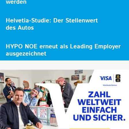
werden
Helvetia-Studie: Der Stellenwert
des Autos
HYPO NOE erneut als Leading Employer
ausgezeichnet