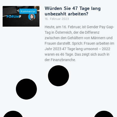
Würden Sie 47 Tage lang
unbezahlt arbeiten?
16. Februar 2023
Heute, am 16. Februar, ist Gender Pay Gap-
Tag in Österreich, der die Differenz
zwischen den Gehältern von Männern und
Frauen darstellt. Sprich: Frauen arbeiten im
Jahr 2023 47 Tage lang umsonst – 2022
waren es 46 Tage. Das zeigt sich auch in
der Finanzbranche.