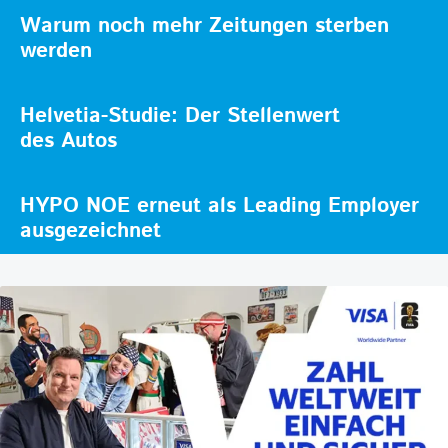
Warum noch mehr Zeitungen sterben
werden
Helvetia-Studie: Der Stellenwert
des Autos
HYPO NOE erneut als Leading Employer
ausgezeichnet