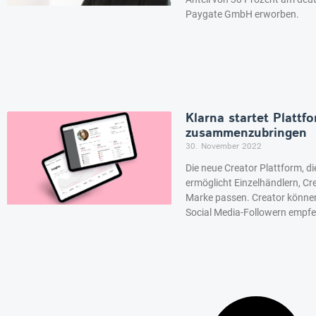
Paygate GmbH erworben.
Klarna startet Plattf
zusammenzubringen
30. November 2022
Die neue Creator Plattform, di
ermöglicht Einzelhändlern, Cre
Marke passen. Creator können 
Social Media-Followern empfe