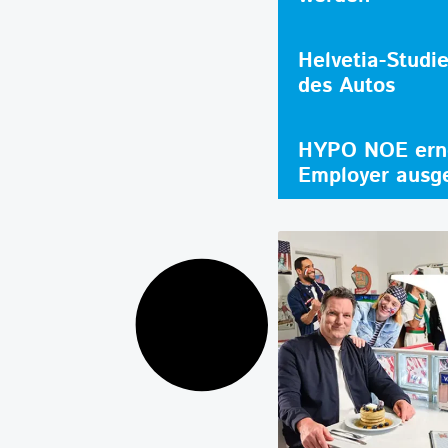
Helvetia-Studi
des Autos
HYPO NOE erne
Employer ausg