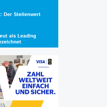
e: Der Stellenwert
ut als Leading
ezeichnet