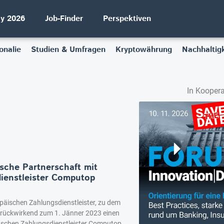
ay 2026
Job-Finder
Perspektiven
onalie
Studien & Umfragen
Kryptowährung
Nachhaltigk
In Koopera
ische Partnerschaft mit
ienstleister Computop
opäischen Zahlungsdienstleister, zu dem
t rückwirkend zum 1. Jänner 2023 einen
tschen Zahlungsdienstleister Computop