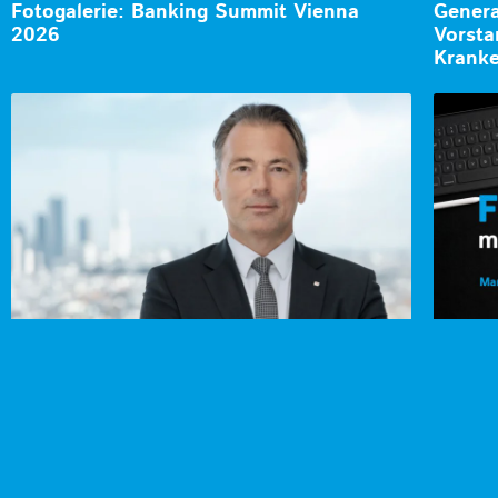
Fotogalerie: Banking Summit Vienna
Genera
2026
Vorsta
Kranke