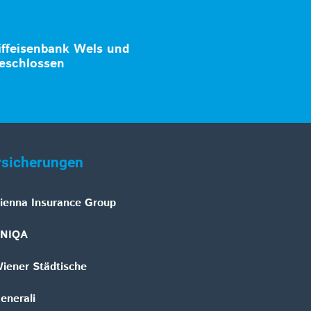
iffeisenbank Wels und
eschlossen
rsicherungen
ienna Insurance Group
NIQA
iener Städtische
enerali