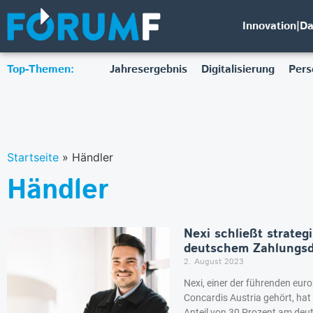
Innovation|D
Top-Themen:
Jahresergebnis
Digitalisierung
Pers
Startseite
»
Händler
Händler
Nexi schließt strateg
deutschem Zahlungsd
2. August 2023
Nexi, einer der führenden eur
Concardis Austria gehört, ha
Anteil von 30 Prozent am deu