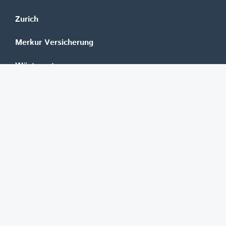
Zurich
Merkur Versicherung
Wüstenrot
©
REGAL Verlagsgesellschaft m.b.H.