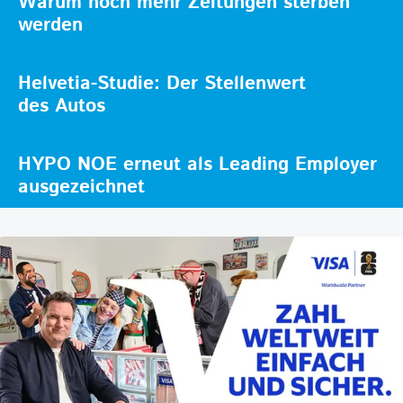
Warum noch mehr Zeitungen sterben
werden
Helvetia-Studie: Der Stellenwert
des Autos
HYPO NOE erneut als Leading Employer
ausgezeichnet