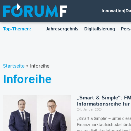
Innovation|D
Top-Themen:
Jahresergebnis
Digitalisierung
Pers
Startseite
»
Inforeihe
Inforeihe
„Smart & Simple“: FMA
Informationsreihe fü
24. Januar 2024
„Smart & Simple“ – unter diese
Finanzmarktaufsichtsbehörde 
neues, digitales Informations