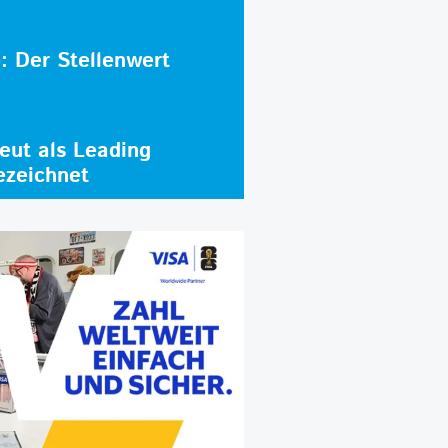
e: Der Stellenwert
ut als Leading
ezeichnet