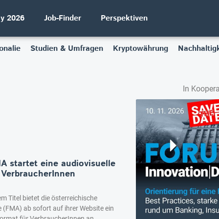
ay 2026
Job-Finder
Perspektiven
onalie
Studien & Umfragen
Kryptowährung
Nachhaltigk
In Koopera
 startet eine audiovisuelle
r VerbraucherInnen
m Titel bietet die österreichische
(FMA) ab sofort auf ihrer Website ein
format für VerbraucherInnen an.