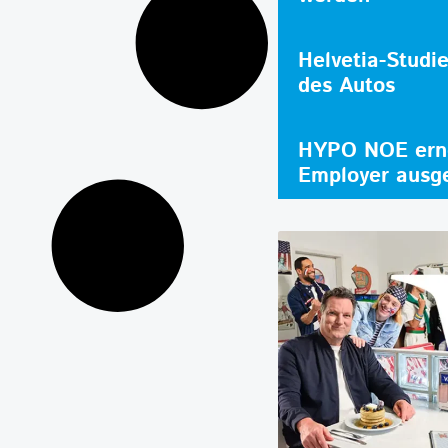
Helvetia-Studi
des Autos
HYPO NOE erne
Employer ausg