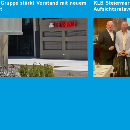
Gruppe stärkt Vorstand mit neuem
RLB Steiermar
t
Aufsichtsratsv