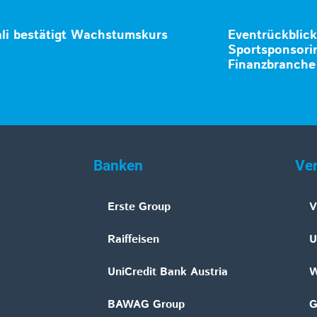
li bestätigt Wachstumskurs
Eventrückblick
Sportsponsori
Finanzbranche
Banken
Ve
Erste Group
V
Raiffeisen
U
UniCredit Bank Austria
W
BAWAG Group
G