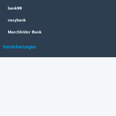
bank99
easybank
Marchfelder Bank
Versicherungen
Vienna Insurance Group
UNIQA
Wiener Städtische
Generali
Allianz