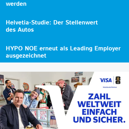
werden
Helvetia-Studie: Der Stellenwert
des Autos
HYPO NOE erneut als Leading Employer
ausgezeichnet