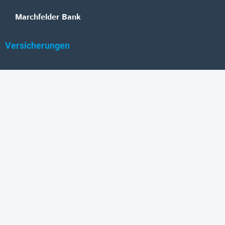
Marchfelder Bank
Versicherungen
Vienna Insurance Group
UNIQA
Wiener Städtische
Generali
Allianz
GRAWE
DONAU Versicherung