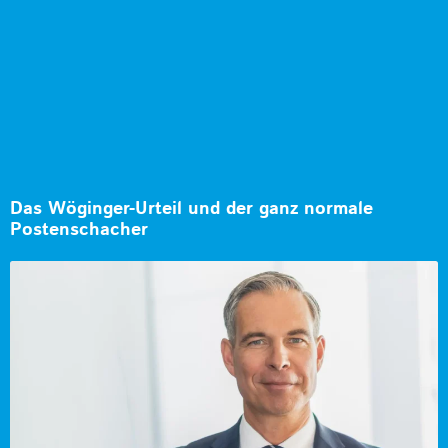
Das Wöginger-Urteil und der ganz normale
Postenschacher