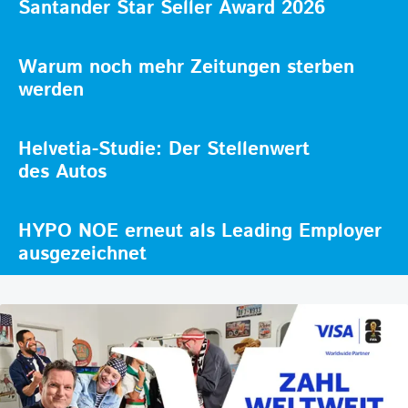
Santander Star Seller Award 2026
Warum noch mehr Zeitungen sterben
werden
Helvetia-Studie: Der Stellenwert
des Autos
HYPO NOE erneut als Leading Employer
ausgezeichnet