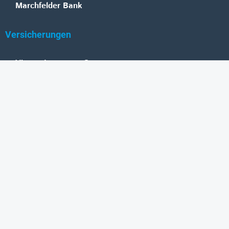
Marchfelder Bank
Versicherungen
Vienna Insurance Group
UNIQA
Wiener Städtische
Generali
Allianz
GRAWE
DONAU Versicherung
Zurich