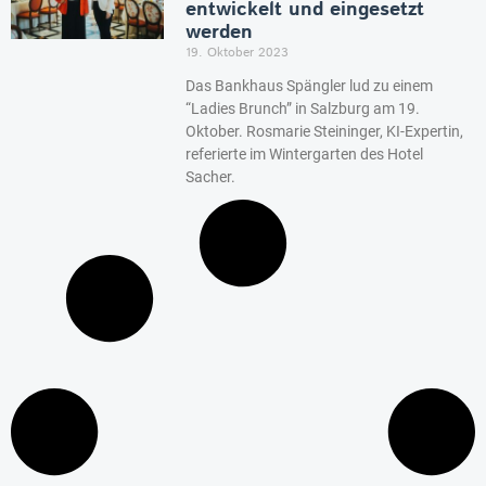
entwickelt und eingesetzt
werden
19. Oktober 2023
Das Bankhaus Spängler lud zu einem
“Ladies Brunch” in Salzburg am 19.
Oktober. Rosmarie Steininger, KI-Expertin,
referierte im Wintergarten des Hotel
Sacher.