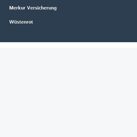
Merkur Versicherung
Wüstenrot
©
REGAL Verlagsgesellschaft m.b.H.
Innovation|Day 2026
Job-Finder