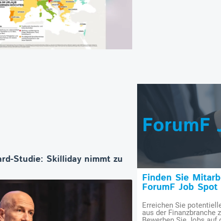
ForumF 
rd-Studie: Skilliday nimmt zu
Finden Sie Mitar
ForumF Job Spot
Erreichen Sie potentiell
aus der Finanzbranche 
Bewerben Sie Jobs auf