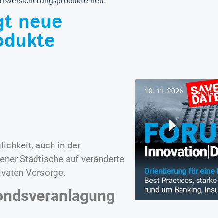
ensversicherungsprodukte neu.
gt neue
odukte
ichkeit, auch in der
iener Städtische auf veränderte
ivaten Vorsorge.
ondsveranlagung