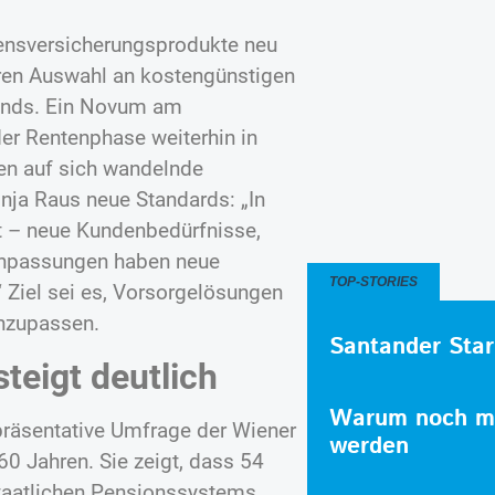
bensversicherungsprodukte neu
ßeren Auswahl an kostengünstigen
onds. Ein Novum am
der Rentenphase weiterhin in
en auf sich wandelnde
nja Raus neue Standards: „In
rt – neue Kundenbedürfnisse,
Anpassungen haben neue
TOP-STORIES
 Ziel sei es, Vorsorgelösungen
anzupassen.
Santander Star
teigt deutlich
Warum noch me
epräsentative Umfrage der Wiener
werden
0 Jahren. Sie zeigt, dass 54
 staatlichen Pensionssystems