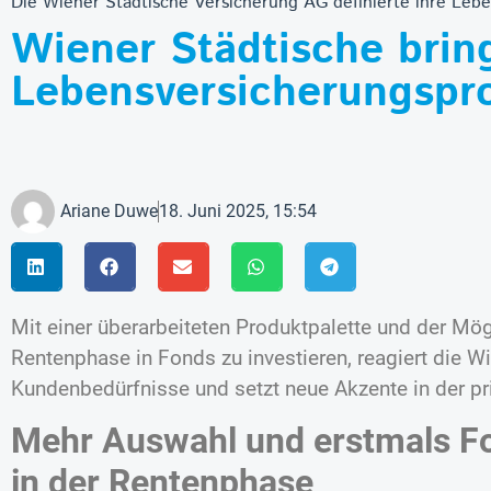
Die Wiener Städtische Versicherung AG definierte ihre Leb
Wiener Städtische brin
Lebensversicherungspr
Ariane Duwe
18. Juni 2025, 15:54
Mit einer überarbeiteten Produktpalette und der Mögl
Rentenphase in Fonds zu investieren, reagiert die W
Kundenbedürfnisse und setzt neue Akzente in der pr
Mehr Auswahl und erstmals F
in der Rentenphase