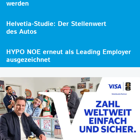
werden
Helvetia-Studie: Der Stellenwert
des Autos
HYPO NOE erneut als Leading Employer
ausgezeichnet