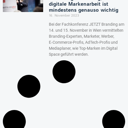
digitale Markenarbeit ist
mindestens genauso wichtig
16. November 2023
Bei der Fachkonferenz JETZT Branding am
14. und 15. November in Wien vermittelten
Branding-Experten, Marketer, Werber,
E‑Commerce-Profis, AdTech-Profis und
Mediaplaner, wie Top-Marken im Digital
Space geführt werden.