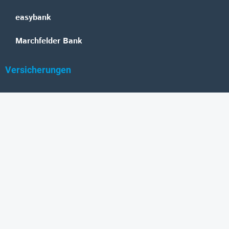
easybank
Marchfelder Bank
Versicherungen
Vienna Insurance Group
UNIQA
Wiener Städtische
Generali
Allianz
GRAWE