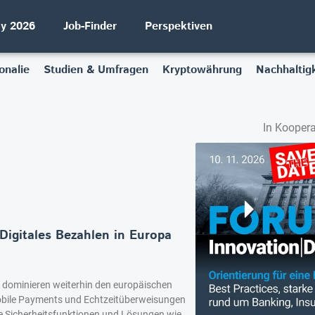
ay 2026
Job-Finder
Perspektiven
onalie
Studien & Umfragen
Kryptowährung
Nachhaltigk
In Koopera
Digitales Bezahlen in Europa
 dominieren weiterhin den europäischen
bile Payments und Echtzeitüberweisungen
 Sicherheitsfunktionen und Lösungen wie