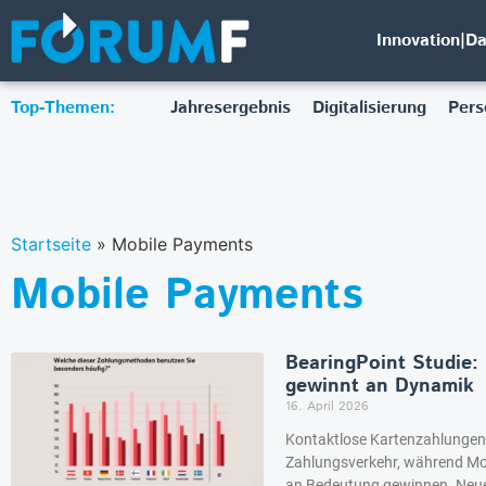
Innovation|D
Top-Themen:
Jahresergebnis
Digitalisierung
Pers
Startseite
»
Mobile Payments
Mobile Payments
BearingPoint Studie: 
gewinnt an Dynamik
16. April 2026
Kontaktlose Kartenzahlungen
Zahlungsverkehr, während Mo
an Bedeutung gewinnen. Neue