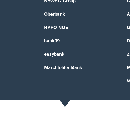
BAWAG Group
G
Oberbank
A
HYPO NOE
bank99
D
easybank
Z
Marchfelder Bank
M
W