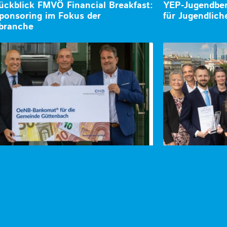
ückblick FMVÖ Financial Breakfast:
YEP-Jugendberi
ponsoring im Fokus der
für Jugendlich
branche