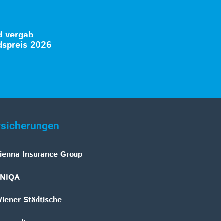
 vergab
spreis 2026
rsicherungen
ienna Insurance Group
NIQA
iener Städtische