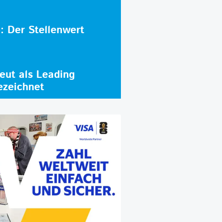
e: Der Stellenwert
ut als Leading
ezeichnet