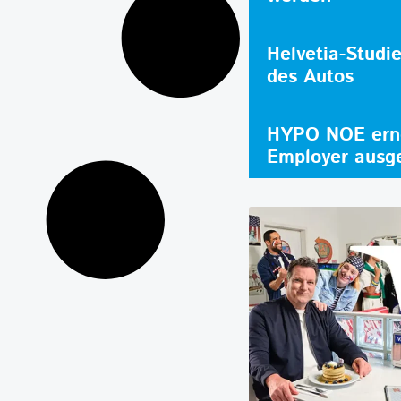
Helvetia-Studi
des Autos
HYPO NOE erne
Employer ausg