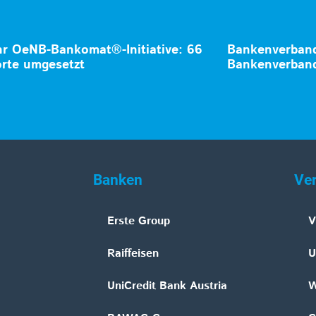
hr OeNB-Bankomat®-Initiative: 66
Bankenverband
rte umgesetzt
Bankenverband
Banken
Ve
Erste Group
V
Raiffeisen
U
UniCredit Bank Austria
W