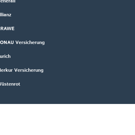
enerali
llianz
GRAWE
ONAU Versicherung
urich
erkur Versicherung
üstenrot