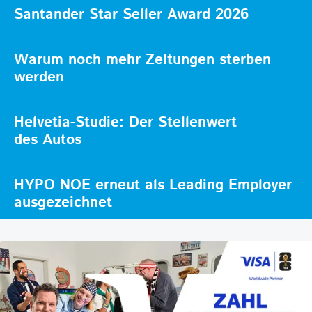
Santander Star Seller Award 2026
Warum noch mehr Zeitungen sterben
werden
Helvetia-Studie: Der Stellenwert
des Autos
HYPO NOE erneut als Leading Employer
ausgezeichnet