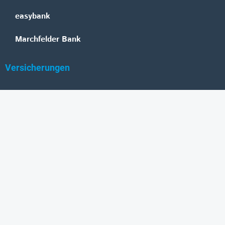
easybank
Marchfelder Bank
Versicherungen
Vienna Insurance Group
UNIQA
Wiener Städtische
Generali
Allianz
GRAWE