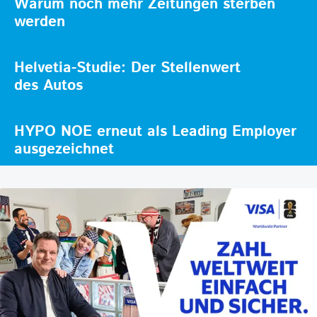
Warum noch mehr Zeitungen sterben
werden
Helvetia-Studie: Der Stellenwert
des Autos
HYPO NOE erneut als Leading Employer
ausgezeichnet