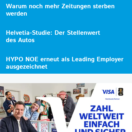
Warum noch mehr Zeitungen sterben
werden
Helvetia-Studie: Der Stellenwert
des Autos
HYPO NOE erneut als Leading Employer
ausgezeichnet