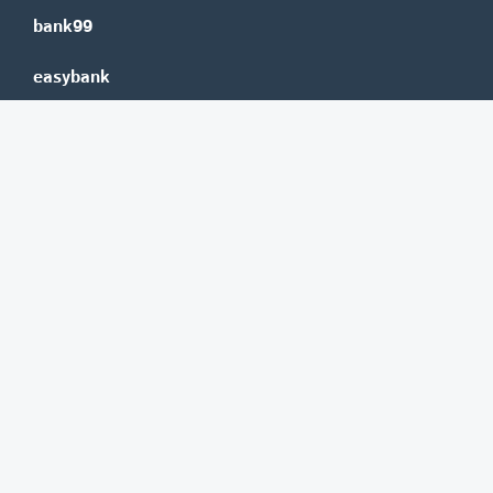
bank99
easybank
Marchfelder Bank
Versicherungen
Vienna Insurance Group
UNIQA
Wiener Städtische
Generali
Allianz